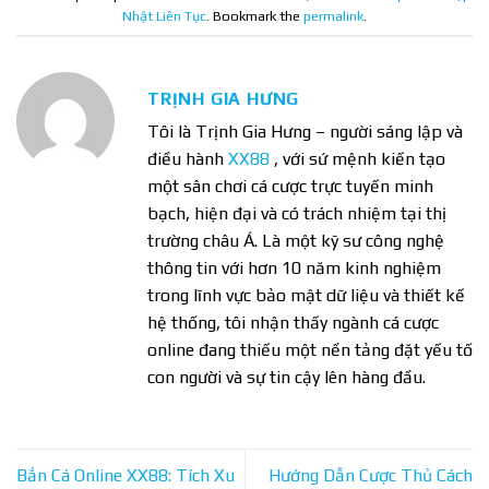
Nhật Liên Tục
. Bookmark the
permalink
.
TRỊNH GIA HƯNG
Tôi là Trịnh Gia Hưng – người sáng lập và
điều hành
XX88
, với sứ mệnh kiến tạo
một sân chơi cá cược trực tuyến minh
bạch, hiện đại và có trách nhiệm tại thị
trường châu Á. Là một kỹ sư công nghệ
thông tin với hơn 10 năm kinh nghiệm
trong lĩnh vực bảo mật dữ liệu và thiết kế
hệ thống, tôi nhận thấy ngành cá cược
online đang thiếu một nền tảng đặt yếu tố
con người và sự tin cậy lên hàng đầu.
Bắn Cá Online XX88: Tích Xu
Hướng Dẫn Cược Thủ Cách