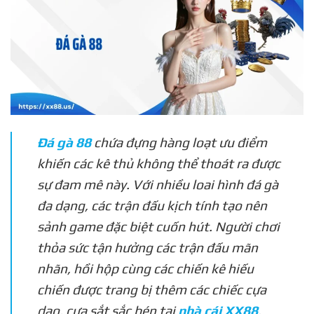
Đá gà 88
chứa đựng hàng loạt ưu điểm
khiến các kê thủ không thể thoát ra được
sự đam mê này. Với nhiều loai hình đá gà
đa dạng, các trận đấu kịch tính tạo nên
sảnh game đặc biệt cuốn hút. Người chơi
thỏa sức tận hưởng các trận đấu mãn
nhãn, hồi hộp cùng các chiến kê hiếu
chiến được trang bị thêm các chiếc cựa
dao, cựa sắt sắc bén tại
nhà cái XX88
.