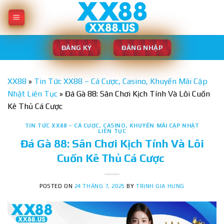
Skip
to
content
ĐĂNG KÝ
ĐĂNG NHẬP
XX88
»
Tin Tức XX88 – Cá Cược, Casino, Khuyến Mãi Cập
Nhật Liên Tục
»
Đá Gà 88: Sân Chơi Kịch Tính Và Lôi Cuốn
Kê Thủ Cá Cược
TIN TỨC XX88 – CÁ CƯỢC, CASINO, KHUYẾN MÃI CẬP NHẬT
LIÊN TỤC
Đá Gà 88: Sân Chơi Kịch Tính Và Lôi
Cuốn Kê Thủ Cá Cược
POSTED ON
24 THÁNG 7, 2025
BY
TRỊNH GIA HƯNG