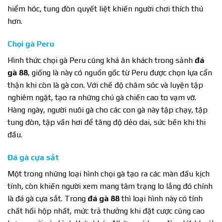
hiểm hóc, tung đòn quyết liệt khiến người chơi thích thú
hơn.
Chọi gà Peru
Hình thức chọi gà Peru cũng khá ăn khách trong sảnh
đá
gà 88
, giống là này có nguồn gốc từ Peru được chọn lựa cẩn
thận khi còn là gà con. Với chế độ chăm sóc và luyện tập
nghiêm ngặt, tạo ra những chú gà chiến cao to vạm vỡ.
Hàng ngày, người nuôi gà cho các con gà này tập chạy, tập
tung đòn, tập vần hơi để tăng độ dẻo dai, sức bền khi thi
đấu.
Đá gà cựa sắt
Một trong những loại hình chọi gà tạo ra các màn đấu kịch
tính, còn khiến người xem mang tâm trạng lo lắng đó chính
là đá gà cựa sắt. Trong
đá gà 88
thì loại hình này có tính
chất hồi hộp nhất, mức trả thưởng khi đặt cược cũng cao