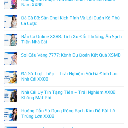
Nam XX88
Đá Gà 88: Sân Chơi Kịch Tính Và Lôi Cuốn Kê Thủ
Cá Cược
Bắn Cá Online XX88: Tích Xu Đổi Thưởng, Ăn Sạch
Tiền Nhà Cái
Soi Cầu Vàng 7777: Kênh Dự Đoán Kết Quả XSMB
Đá Gà Trực Tiếp – Trải Nghiệm Sới Gà Đỉnh Cao
Nhà Cái XX88
Nhà Cái Uy Tín Tặng Tiền – Trải Nghiệm XX88
Không Mất Phí
Hướng Dẫn Sử Dụng Rồng Bạch Kim Để Bắt Lô
Trúng Lớn XX88