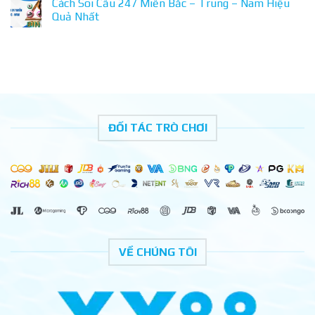
Cách Soi Cầu 247 Miền Bắc – Trung – Nam Hiệu
Quả Nhất
ĐỐI TÁC TRÒ CHƠI
VỀ CHÚNG TÔI