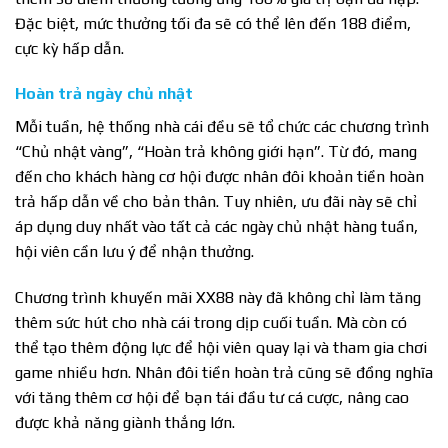
Đặc biệt, mức thưởng tối đa sẽ có thể lên đến 188 điểm,
cực kỳ hấp dẫn.
Hoàn trả ngày chủ nhật
Mỗi tuần, hệ thống nhà cái đều sẽ tổ chức các chương trình
“Chủ nhật vàng”, “Hoàn trả không giới hạn”. Từ đó, mang
đến cho khách hàng cơ hội được nhân đôi khoản tiền hoàn
trả hấp dẫn về cho bản thân. Tuy nhiên, ưu đãi này sẽ chỉ
áp dụng duy nhất vào tất cả các ngày chủ nhật hàng tuần,
hội viên cần lưu ý để nhận thưởng.
Chương trình khuyến mãi XX88 này đã không chỉ làm tăng
thêm sức hút cho nhà cái trong dịp cuối tuần. Mà còn có
thể tạo thêm động lực để hội viên quay lại và tham gia chơi
game nhiều hơn. Nhân đôi tiền hoàn trả cũng sẽ đồng nghĩa
với tăng thêm cơ hội để bạn tái đầu tư cá cược, nâng cao
được khả năng giành thắng lớn.