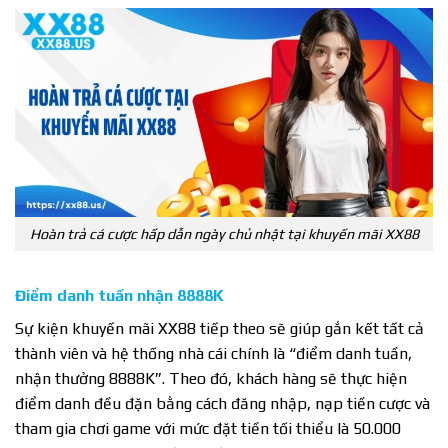
Hoàn trả cá cược hấp dẫn ngày chủ nhật tại khuyến mãi XX88
Điểm danh tuần nhận 8888K
Sự kiện khuyến mãi XX88 tiếp theo sẽ giúp gắn kết tất cả
thành viên và hệ thống nhà cái chính là “điểm danh tuần,
nhận thưởng 8888K”. Theo đó, khách hàng sẽ thực hiện
điểm danh đều đặn bằng cách đăng nhập, nạp tiền cược và
tham gia chơi game với mức đặt tiền tối thiểu là 50.000