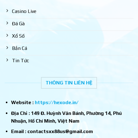
Casino Live
Đá Gà
Xổ Số
Bắn Cá
Tin Tức
THÔNG TIN LIÊN HỆ
Website :
https://hexode.in/
Địa Chỉ : 149 Đ. Huỳnh Văn Bánh, Phường 14, Phú
Nhuận, Hồ Chí Minh, Việt Nam
Email :
contactsxx88us@gmail.com