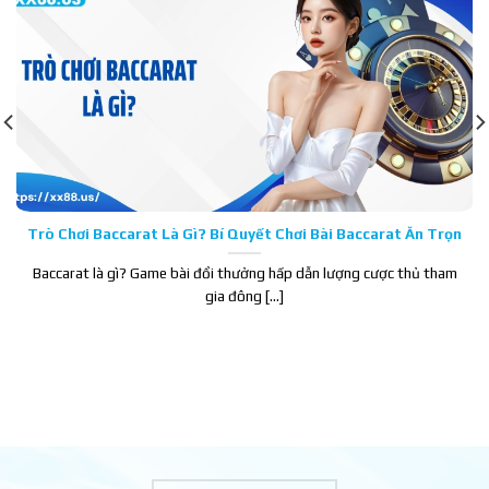
Trò Chơi Baccarat Là Gì? Bí Quyết Chơi Bài Baccarat Ăn Trọn
Baccarat là gì? Game bài đổi thưởng hấp dẫn lượng cược thủ tham
gia đông [...]