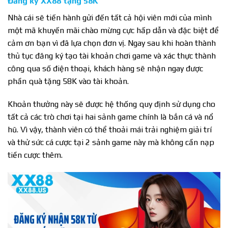
Đăng ký XX88 tặng 58K
Nhà cái sẽ tiến hành gửi đến tất cả hội viên mới của mình
một mã khuyến mãi chào mừng cực hấp dẫn và đặc biệt để
cảm ơn bạn vì đã lựa chọn đơn vị. Ngay sau khi hoàn thành
thủ tục đăng ký tạo tài khoản chơi game và xác thực thành
công qua số điện thoại, khách hàng sẽ nhận ngay được
phần quà tặng 58K vào tài khoản.
Khoản thưởng này sẽ được hệ thống quy định sử dụng cho
tất cả các trò chơi tại hai sảnh game chính là bắn cá và nổ
hũ. Vì vậy, thành viên có thể thoải mái trải nghiệm giải trí
và thử sức cá cược tại 2 sảnh game này mà không cần nạp
tiền cược thêm.