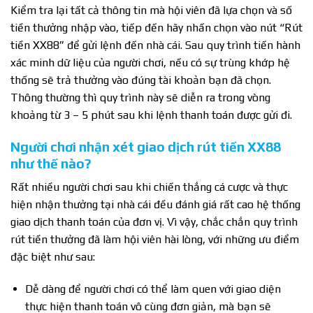
Kiểm tra lại tất cả thông tin mà hội viên đã lựa chọn và số
tiền thưởng nhập vào, tiếp đến hãy nhấn chọn vào nút “Rút
tiền XX88” để gửi lệnh đến nhà cái. Sau quy trình tiến hành
xác minh dữ liệu của người chơi, nếu có sự trùng khớp hệ
thống sẽ trả thưởng vào đúng tài khoản bạn đã chọn.
Thông thường thì quy trình này sẽ diễn ra trong vòng
khoảng từ 3 – 5 phút sau khi lệnh thanh toán được gửi đi.
Người chơi nhận xét giao dịch rút tiền XX88
như thế nào?
Rất nhiều người chơi sau khi chiến thắng cá cược và thực
hiện nhận thưởng tại nhà cái đều đánh giá rất cao hệ thống
giao dịch thanh toán của đơn vị. Vì vậy, chắc chắn quy trình
rút tiền thưởng đã làm hội viên hài lòng, với những ưu điểm
đặc biệt như sau:
Dễ dàng để người chơi có thể làm quen với giao diện
thực hiện thanh toán vô cùng đơn giản, mà bạn sẽ