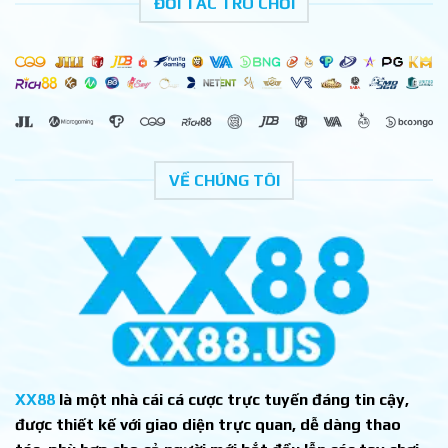
ĐỐI TÁC TRÒ CHƠI
VỀ CHÚNG TÔI
XX88
là một nhà cái cá cược trực tuyến đáng tin cậy,
được thiết kế với giao diện trực quan, dễ dàng thao