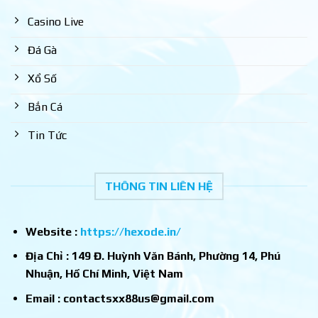
Casino Live
Đá Gà
Xổ Số
Bắn Cá
Tin Tức
THÔNG TIN LIÊN HỆ
Website :
https://hexode.in/
Địa Chỉ : 149 Đ. Huỳnh Văn Bánh, Phường 14, Phú
Nhuận, Hồ Chí Minh, Việt Nam
Email :
contactsxx88us@gmail.com