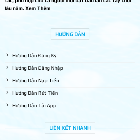
tác, phù hợp cho cả người mới bắt đầu lẫn các tay chơi
lâu năm. Xem Thêm
HƯỚNG DẪN
Hướng Dẫn Đăng Ký
Hướng Dẫn Đăng Nhập
Hướng Dẫn Nạp Tiền
Hướng Dẫn Rút Tiền
Hướng Dẫn Tải App
LIÊN KẾT NHANH