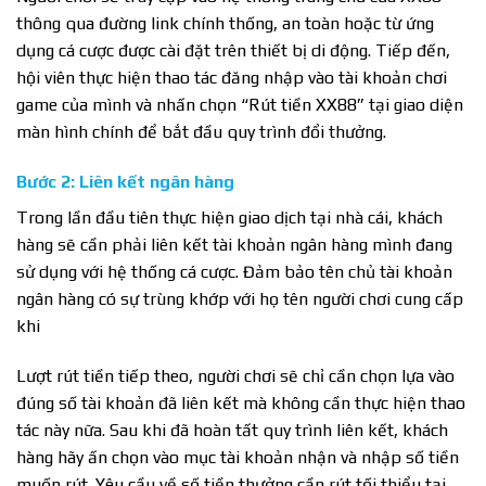
thông qua đường link chính thống, an toàn hoặc từ ứng
dụng cá cược được cài đặt trên thiết bị di động. Tiếp đến,
hội viên thực hiện thao tác đăng nhập vào tài khoản chơi
game của mình và nhấn chọn “Rút tiền XX88” tại giao diện
màn hình chính để bắt đầu quy trình đổi thưởng.
Bước 2: Liên kết ngân hàng
Trong lần đầu tiên thực hiện giao dịch tại nhà cái, khách
hàng sẽ cần phải liên kết tài khoản ngân hàng mình đang
sử dụng với hệ thống cá cược. Đảm bảo tên chủ tài khoản
ngân hàng có sự trùng khớp với họ tên người chơi cung cấp
khi
Lượt rút tiền tiếp theo, người chơi sẽ chỉ cần chọn lựa vào
đúng số tài khoản đã liên kết mà không cần thực hiện thao
tác này nữa. Sau khi đã hoàn tất quy trình liên kết, khách
hàng hãy ấn chọn vào mục tài khoản nhận và nhập số tiền
muốn rút. Yêu cầu về số tiền thưởng cần rút tối thiểu tại