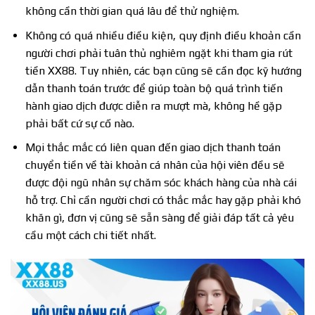
không cần thời gian quá lâu để thử nghiệm.
Không có quá nhiều điều kiện, quy định điều khoản cần
người chơi phải tuân thủ nghiêm ngặt khi tham gia rút
tiền XX88. Tuy nhiên, các bạn cũng sẽ cần đọc kỹ hướng
dẫn thanh toán trước để giúp toàn bộ quá trình tiến
hành giao dịch được diễn ra mượt mà, không hề gặp
phải bất cứ sự cố nào.
Mọi thắc mắc có liên quan đến giao dịch thanh toán
chuyển tiền về tài khoản cá nhân của hội viên đều sẽ
được đội ngũ nhân sự chăm sóc khách hàng của nhà cái
hỗ trợ. Chỉ cần người chơi có thắc mắc hay gặp phải khó
khăn gì, đơn vị cũng sẽ sẵn sàng để giải đáp tất cả yêu
cầu một cách chi tiết nhất.