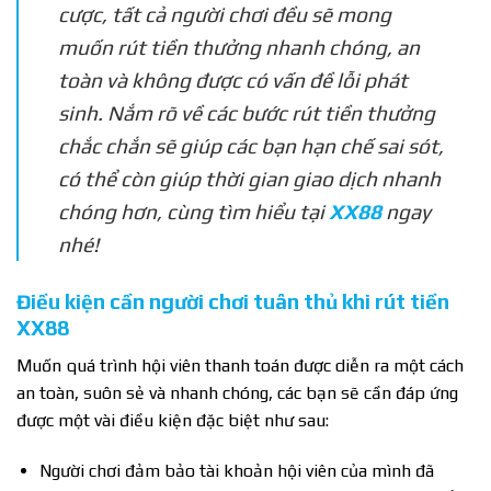
cược, tất cả người chơi đều sẽ mong
muốn rút tiền thưởng nhanh chóng, an
toàn và không được có vấn đề lỗi phát
sinh. Nắm rõ về các bước rút tiền thưởng
chắc chắn sẽ giúp các bạn hạn chế sai sót,
có thể còn giúp thời gian giao dịch nhanh
chóng hơn, cùng tìm hiểu tại
XX88
ngay
nhé!
Điều kiện cần người chơi tuân thủ khi rút tiền
XX88
Muốn quá trình hội viên thanh toán được diễn ra một cách
an toàn, suôn sẻ và nhanh chóng, các bạn sẽ cần đáp ứng
được một vài điều kiện đặc biệt như sau:
Người chơi đảm bảo tài khoản hội viên của mình đã