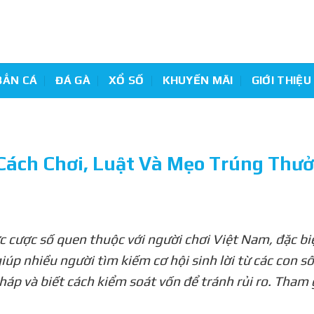
BẮN CÁ
ĐÁ GÀ
XỔ SỐ
KHUYẾN MÃI
GIỚI THIỆU
Cách Chơi, Luật Và Mẹo Trúng Thư
 cược số quen thuộc với người chơi Việt Nam, đặc biệ
giúp nhiều người tìm kiếm cơ hội sinh lời từ các con s
áp và biết cách kiểm soát vốn để tránh rủi ro. Tham