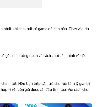
ớn nhất khi chơi bất cứ game đỏ đen nào. Thay vào đó,
 có góc nhìn tổng quan về cách chơi của mình và dễ
chính tốt. Nếu bạn tiếp cận trò chơi với tâm lý giải trí
ợp lý và luôn giữ được cái đầu tỉnh táo. Với cách chơi