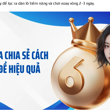
 để lọc ra dàn lô tiềm năng và chơi xoay vòng 2-3 ngày.