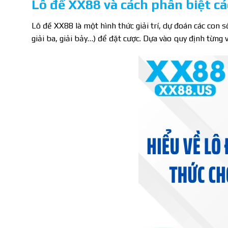
Lô đề XX88 và cách phân biệt cá
Lô đề XX88 là một hình thức giải trí, dự đoán các con 
giải ba, giải bảy…) để đặt cược. Dựa vào quy định từng 