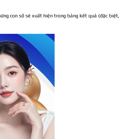
hững con số sẽ xuất hiện trong bảng kết quả (đặc biệt,