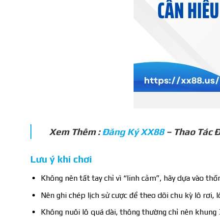
Xem Thêm :
Đăng Ký XX88
– Thao Tác 
Lưu ý khi chơi
Không nên tất tay chỉ vì “linh cảm”, hãy dựa vào thốn
Nên ghi chép lịch sử cược để theo dõi chu kỳ lô rơi, l
Không nuôi lô quá dài, thông thường chỉ nên khung 3