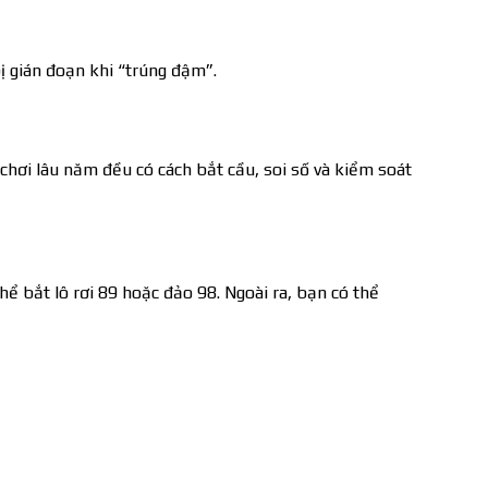
bị gián đoạn khi “trúng đậm”.
chơi lâu năm đều có cách bắt cầu, soi số và kiểm soát
ể bắt lô rơi 89 hoặc đảo 98. Ngoài ra, bạn có thể