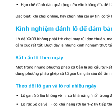
Hạn chế đánh dàn quá rộng nếu vốn không đủ, dễ tá
Đặc biệt, khi chơi online, hãy chọn nhà cái uy tín, có 
Kinh nghiệm đánh lô đề đảm bảo
Lô đề XX88 không phải trò chơi may rủi đơn thuần, mà 
cảm xúc rất tốt. Dưới đây là những kinh nghiệm thực tế 
Bắt cầu lô theo ngày
Một trong những phương pháp cơ bản là soi cầu từ kết 
dùng phương pháp ghép số từ giải ba, giải sáu để tìm 
Theo dõi lô gan và lô rơi nhiều ngày
Lô gan: Số lâu không về → có khả năng “nổ” trong 2
Lô rơi: Số đã về → có khả năng rơi lại 1-2 kỳ tiếp th